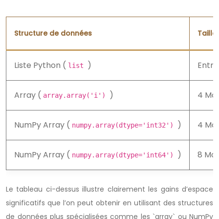
Structure de données
Taill
Liste Python (
)
Entre
list
Array (
)
4 Mo 
array.array('i')
NumPy Array (
)
4 Mo 
numpy.array(dtype='int32')
NumPy Array (
)
8 Mo 
numpy.array(dtype='int64')
Le tableau ci-dessus illustre clairement les gains d’espace
significatifs que l’on peut obtenir en utilisant des structures
de données plus spécialisées comme les `array` ou NumPy